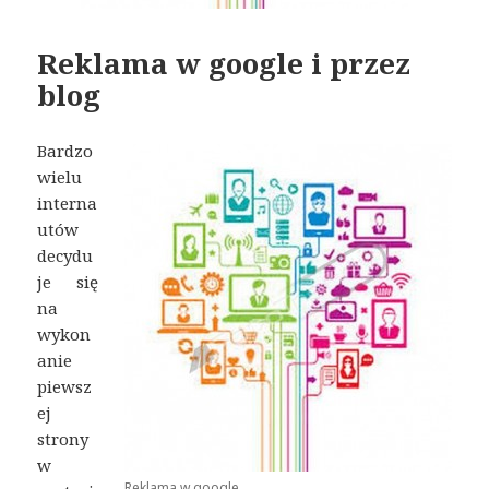
Reklama w google i przez
blog
Bardzo
wielu
interna
utów
decydu
je się
na
wykon
anie
piewsz
ej
strony
w
Reklama w google