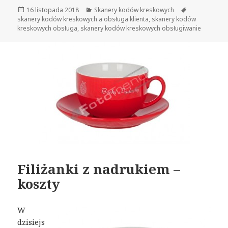
Opublikowano
16 listopada 2018
Kategorie
Skanery kodów kreskowych
Tagi
skanery kodów kreskowych a obsługa klienta
,
skanery kodów
kreskowych obsługa
,
skanery kodów kreskowych obsługiwanie
Filiżanki z nadrukiem –
koszty
W
dzisiejs