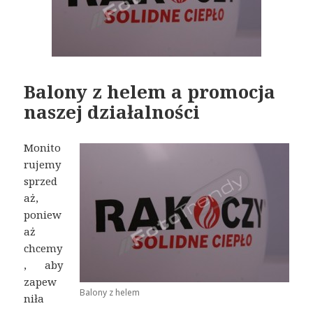
Balony z helem a promocja
naszej działalności
Monito
rujemy
sprzed
aż,
poniew
aż
chcemy
, aby
zapew
Balony z helem
niła