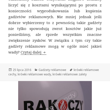
liczyć się z kosztami wynikającymi po prostu z
konieczności wyprodukowania lub kupienia
gadżetów reklamowych. Nie mniej jednak jeśli
dobrze wybierzemy to z pewnością takie gadżety
nie tylko spowodują zwrot kosztów jakie już
ponieśliśmy, ale rpzede wszystkim znaczne
zwiększenie zysków. W związku z tym czy takie
gadżety reklamowe mogą w ogóle mieć jakieś
wady?
Czytaj dalej
Krówki reklamowe jakie mają cechy?
Opublikowano
25 lipca 2016
Kategorie
Gadżety reklamowe
Tagi
krówki reklamowe
cechy
,
krówki reklamowe wady
,
krówki reklamowe zalety