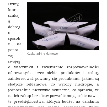
Firmy,
które
szukaj
ą
dobreg
o
sposob
u na
popra
Czekoladki reklamowe
wę
swojeg
o wizerunku i zwiększenie rozpoznawalności
oferowanych przez siebie produktów i usług,
zainteresować powinny się produktami, jakimi są
słodycze reklamowe. To wyroby niedrogie, a
jednocześnie niezwykle skuteczne, co sprawia, że
na ich zakup bez obaw pozwolić mogą sobie nawet
te przedsiębiorstwa, których budżet na działania
marketingowe jest mocno ograniczony. Takie