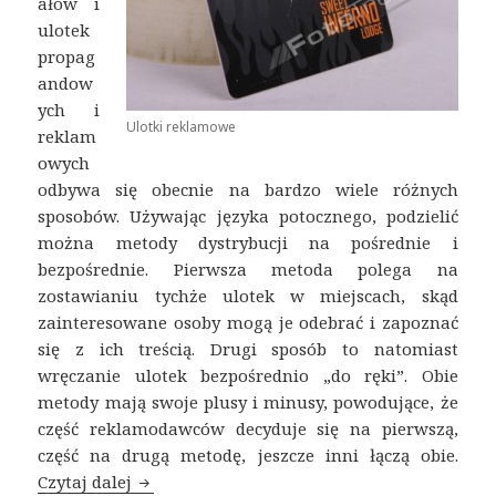
ałów i
ulotek
propag
andow
ych i
Ulotki reklamowe
reklam
owych
odbywa się obecnie na bardzo wiele różnych
sposobów. Używając języka potocznego, podzielić
można metody dystrybucji na pośrednie i
bezpośrednie. Pierwsza metoda polega na
zostawianiu tychże ulotek w miejscach, skąd
zainteresowane osoby mogą je odebrać i zapoznać
się z ich treścią. Drugi sposób to natomiast
wręczanie ulotek bezpośrednio „do ręki”. Obie
metody mają swoje plusy i minusy, powodujące, że
część reklamodawców decyduje się na pierwszą,
część na drugą metodę, jeszcze inni łączą obie.
Czytaj dalej
Ulotki reklamowe – dystrybucja pośrednia