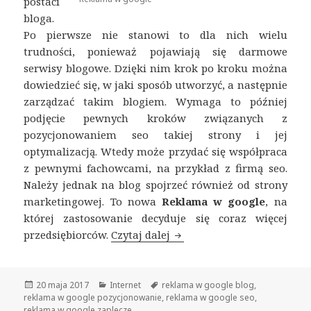
postaci
bloga.
Po pierwsze nie stanowi to dla nich wielu
trudności, ponieważ pojawiają się darmowe
serwisy blogowe. Dzięki nim krok po kroku można
dowiedzieć się, w jaki sposób utworzyć, a następnie
zarządzać takim blogiem. Wymaga to później
podjęcie pewnych kroków związanych z
pozycjonowaniem seo takiej strony i jej
optymalizacją. Wtedy może przydać się współpraca
z pewnymi fachowcami, na przykład z firmą seo.
Należy jednak na blog spojrzeć również od strony
marketingowej. To nowa
Reklama w google
, na
której zastosowanie decyduje się coraz więcej
przedsiębiorców.
Czytaj dalej
Reklama w google i przez 
Opublikowano
20 maja 2017
Kategorie
Internet
Tagi
reklama w google blog
,
reklama w google pozycjonowanie
,
reklama w google seo
,
reklama w google zaplecze