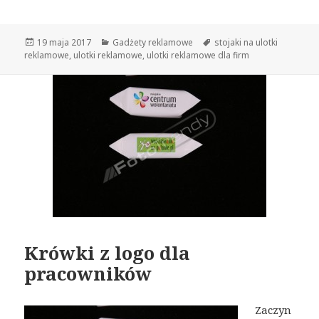
Opublikowano
19 maja 2017
Kategorie
Gadżety reklamowe
Tagi
stojaki na ulotki
reklamowe
,
ulotki reklamowe
,
ulotki reklamowe dla firm
Krówki z logo dla
pracowników
Zaczyn