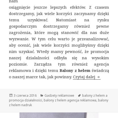
nam
osiągnięcie jeszcze lepszych efektów. Z czasem
dostrzegamy, jak wiele korzyści zaczynamy dzięki
temu uzyskiwać. Natomiast na rynku
gospodarczym dostrzegamy również pewne
zagrożenia, które mogą stanowić dla nas duże
wyzwanie. W tym celu warto je przeanalizować,
aby ocenić, jak wiele korzyści moglibyśmy dzięki
nim uzyskać. Wtedy mamy pewność, że promocja
naszej działalności odbyła się na wysokim
poziomie. Zarządza tym również agencja
reklamowa i dzięki temu
Balony z helem
świadczą
o naszej marce tak, jak powinny.
Czytaj dalej
Balony z h
Opublikowano
3 czerwca 2016
Kategorie
Gadżety reklamowe
Tagi
balony z helem a
promocja działalności
,
balony z helem agencja reklamowa
,
balony
z helem nadruk