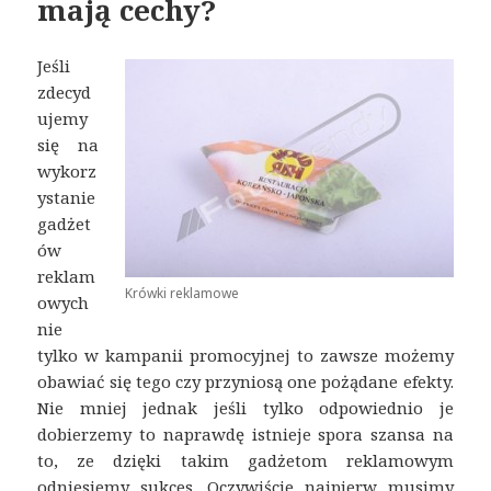
mają cechy?
Jeśli
zdecyd
ujemy
się na
wykorz
ystanie
gadżet
ów
reklam
Krówki reklamowe
owych
nie
tylko w kampanii promocyjnej to zawsze możemy
obawiać się tego czy przyniosą one pożądane efekty.
Nie mniej jednak jeśli tylko odpowiednio je
dobierzemy to naprawdę istnieje spora szansa na
to, ze dzięki takim gadżetom reklamowym
odniesiemy sukces. Oczywiście najpierw musimy