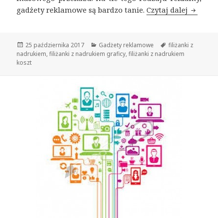
gadżety reklamowe są bardzo tanie.
Czytaj dalej
Filiżan
Opublikowano
25 października 2017
Kategorie
Gadżety reklamowe
Tagi
filiżanki z
nadrukiem
,
filiżanki z nadrukiem graficy
,
filiżanki z nadrukiem
koszt