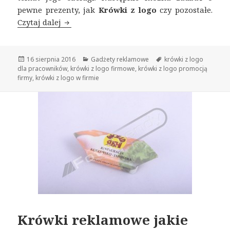
pewne prezenty, jak
Krówki z logo
czy pozostałe.
Czytaj dalej
Krówki z logo dla pracowników
Opublikowano
16 sierpnia 2016
Kategorie
Gadżety reklamowe
Tagi
krówki z logo
dla pracowników
,
krówki z logo firmowe
,
krówki z logo promocją
firmy
,
krówki z logo w firmie
Krówki reklamowe jakie