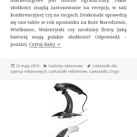
słodkości znajdą zastosowanie na recepcji, w sali
konferencyjnej czy na targach. Doskonale sprawdzą
się one także w roli upominku na Boże Narodzenie,
Wielkanoc, Walentynki czy urodziny firmy. Jaką
historię mają polskie słodkości? Odpowiedź –
poniżej.
Czytaj dalej
Czekoladki reklamowe z historią
Opublikowano
23 maja 2019
Kategorie
Gadżety reklamowe
Tagi
czekoladki dla
agencji reklamowych
,
czekoladki reklamowe
,
czekoladki z logo