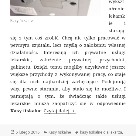
wykszt
ałcenie
lekarsk
Kasy fiskalne
ie i
starają
się z tym coś zrobić. Chcą nie tylko pracować w
pewnym szpitalu, lecz myślą o założeniu własnej
działalności. Interesują ich prywatne usługi
lekarskie, założenie prywatnej przychodni,
gabinetu. Dzięki temu mogliby uzyskiwać jeszcze
większe przychody z wykonywanej pracy, co staje
się dla nich najbardziej zachęcające. Podejmują
więc pewne starania, aby stało się to możliwe. I
pamiętają o tym, że świadcząc takie usługi
lekarskie muszą zaopatrzyć się w odpowiednie
Kasy fiskalne
.
Czytaj dalej
Kasy fiskalne dla nowych pr
Opublikowano
5 lutego 2016
Kategorie
Kasy fiskalne
Tagi
kasy fiskalne dla lekarza
,