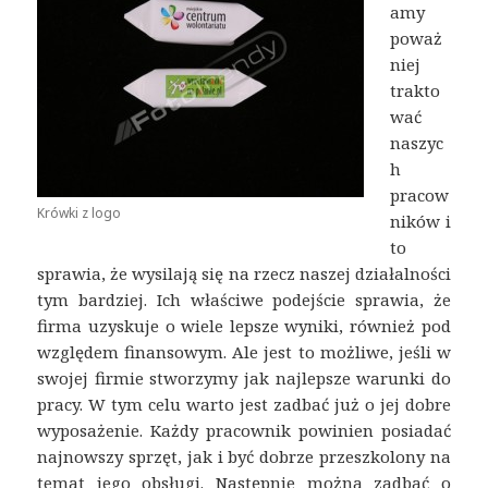
amy
poważ
niej
trakto
wać
naszyc
h
pracow
Krówki z logo
ników i
to
sprawia, że wysilają się na rzecz naszej działalności
tym bardziej. Ich właściwe podejście sprawia, że
firma uzyskuje o wiele lepsze wyniki, również pod
względem finansowym. Ale jest to możliwe, jeśli w
swojej firmie stworzymy jak najlepsze warunki do
pracy. W tym celu warto jest zadbać już o jej dobre
wyposażenie. Każdy pracownik powinien posiadać
najnowszy sprzęt, jak i być dobrze przeszkolony na
temat jego obsługi. Następnie można zadbać o