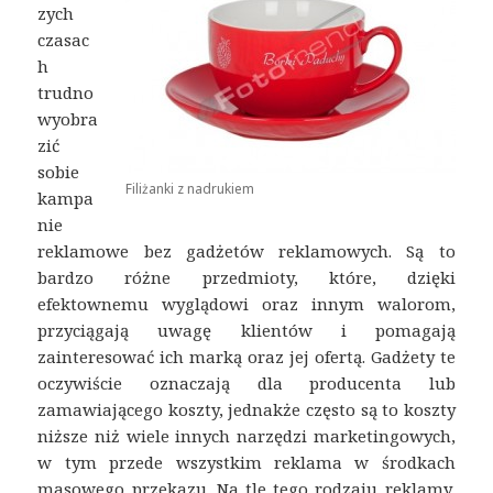
zych
czasac
h
trudno
wyobra
zić
sobie
Filiżanki z nadrukiem
kampa
nie
reklamowe bez gadżetów reklamowych. Są to
bardzo różne przedmioty, które, dzięki
efektownemu wyglądowi oraz innym walorom,
przyciągają uwagę klientów i pomagają
zainteresować ich marką oraz jej ofertą. Gadżety te
oczywiście oznaczają dla producenta lub
zamawiającego koszty, jednakże często są to koszty
niższe niż wiele innych narzędzi marketingowych,
w tym przede wszystkim reklama w środkach
masowego przekazu. Na tle tego rodzaju reklamy,