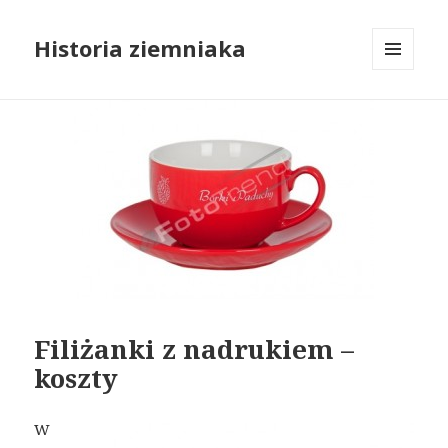
Historia ziemniaka
MENU
I
WIDGETY
Filiżanki z nadrukiem –
koszty
W