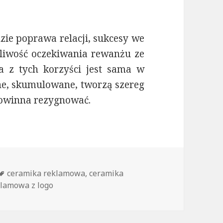
ie poprawa relacji, sukcesy we
liwość oczekiwania rewanżu ze
a z tych korzyści jest sama w
one, skumulowane, tworzą szereg
 powinna rezygnować.
Tagi
ceramika reklamowa
,
ceramika
klamowa z logo