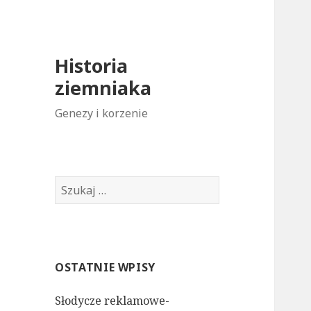
Historia
ziemniaka
Genezy i korzenie
S
z
u
k
a
OSTATNIE WPISY
j
:
Słodycze reklamowe-