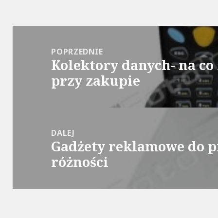
Nawigacja
wpisu
POPRZEDNIE
Kolektory danych- na c
Poprzedni
przy zakupie
wpis:
DALEJ
Gadżety reklamowe do 
Następny
różności
wpis: