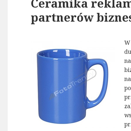
Ceramika rekla
partnerów bizn
W 
du
n
b
n
p
p
za
w
pr