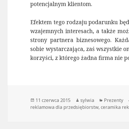
potencjalnym klientom.
Efektem tego rodzaju podarunku będz
wzajemnych interesach, a także moż
strony partnera biznesowego. Każd
sobie wystarczająca, zaś wszystkie 
korzyści, z którego żadna firma nie
Opublikowano
11 czerwca 2015
Autor
sylwia
Kategorie
Prezenty
reklamowa dla przedsiębiorstw
,
ceramika re